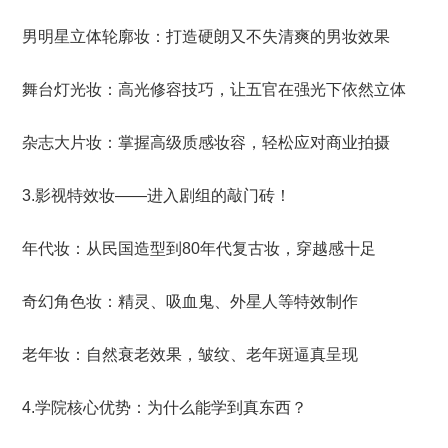
男明星立体轮廓妆：打造硬朗又不失清爽的男妆效果
舞台灯光妆：高光修容技巧，让五官在强光下依然立体
杂志大片妆：掌握高级质感妆容，轻松应对商业拍摄
3.影视特效妆——进入剧组的敲门砖！
年代妆：从民国造型到80年代复古妆，穿越感十足
奇幻角色妆：精灵、吸血鬼、外星人等特效制作
老年妆：自然衰老效果，皱纹、老年斑逼真呈现
4.学院核心优势：为什么能学到真东西？