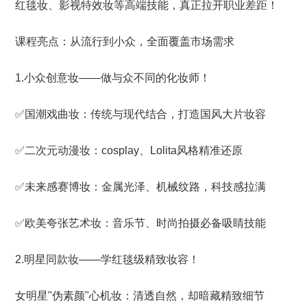
红毯妆、影视特效妆等高端技能，真正拉开职业差距！
课程亮点：从流行到小众，全面覆盖市场需求
1.小众创意妆——做与众不同的化妆师！
✅国潮戏曲妆：传统与现代结合，打造国风大片妆容
✅二次元动漫妆：cosplay、Lolita风格精准还原
✅未来感赛博妆：金属光泽、机械纹路，科技感拉满
✅欧美夸张艺术妆：音乐节、时尚拍摄必备吸睛技能
2.明星同款妆——学红毯级精致妆容！
女明星"伪素颜"心机妆：清透自然，却暗藏精致细节