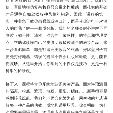
这套课程的核心在于“循序渐进”与“建立信心”。我们坚
信，盲目地模仿复杂妆容只会带来挫败感，而扎实的基础
才是通往自如驾驭各种风格的钥匙。因此，课程的第一
步，并非急于教你画眼线或涂口红，而是带你进行一次深
入的自我了解——肤质分析。我们的老师会耐心讲解不同
肤质（如干性、油性、混合性、敏感性）的特点和护理要
点，帮助你读懂自己的皮肤，选择较适合的底妆产品。这
一步看似简单，却是打造完美妆容的根基，好比盖房子前
要先打好地基。错误的粉底不仅会让妆容斑驳，更可能损
伤皮肤。从这里开始，你学到的不仅仅是技巧，更是一种
科学的护肤观。
接下来，课程将带你系统地认识美妆产品。面对琳琅满目
的隔离、粉底、遮瑕、散粉、眼影、腮红……新手很容易
感到眼花缭乱。我们的老师会化繁为简，用生动的方式讲
解每一种产品的功效、质地和适用场景。你会明白，为什
么需要先用隔离霜，遮瑕膏应该用在粉底之前还是之后，