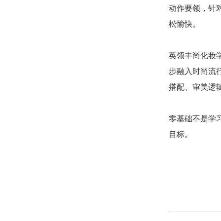
动作要领，针
松愉快。
英领丰尚化妆
步融入时尚流
搭配、审美逻
零基础不是学
目标。