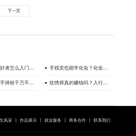
下一页
好者怎么入门？
手残党也能学化妆？化妆学
整流程指南
校怎么选？
手择校千万不要
纹绣师真的赚钱吗？入行半
年的真实感受
生风采
作品展示
就业服务
商务合作
联系我们