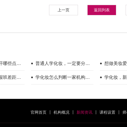
上一页
返回列表
开哪些点？
普通人学化妆，一定要分清
想做美妆爱
享
你的学习目标
新手入门完
报班差距到
学化妆怎么判断一家机构教
学化妆，新
学靠不靠谱？
只看外表
官网首页
机构概况
新闻资讯
课程设置
师