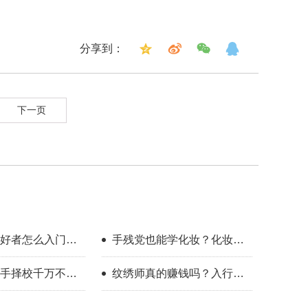
分享到：
下一页
好者怎么入门？
手残党也能学化妆？化妆学
整流程指南
校怎么选？
手择校千万不要
纹绣师真的赚钱吗？入行半
年的真实感受