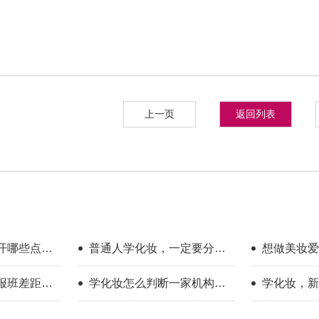
上一页
返回列表
开哪些点？
普通人学化妆，一定要分清
想做美妆爱
享
你的学习目标
新手入门完
报班差距到
学化妆怎么判断一家机构教
学化妆，新
学靠不靠谱？
只看外表