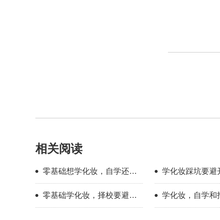
相关阅读
零基础想学化妆，自学还是
学化妆踩坑要避
找学校？过来人分享择校心
新手择校干货分
零基础学化妆，择校要避开
学化妆，自学和
得
哪些误区？
底有多大？