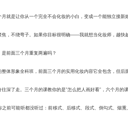
个月就是让你从一个完全不会化妆的小白，变成一个能独立接新
聚焦，不绕弯子。如果你目标很明确——我就想当化妆师，越快
，是前面三个月重复两遍吗？
的整体形象全科班，前面三个月的实用化妆内容它全包含，但后
分往深了走。三个月的课教你的是"怎么把人画好看"，六个月的课
你之前可能听都没听过：前移式、后移式、段式、倒勾式、烟熏