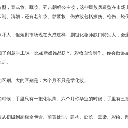
造型，泰式妆、藏妆、延吉朝鲜公主妆，这些民族风造型在市场
宋制、清朝，还有老年妆、骷髅妆，伤效妆包括擦伤、枪伤、烧
点吓人，但短剧市场现在火成这样，剧组化妆师缺口特别大，会
加了创意手工课，比如新娘饰品DIY、彩妆面饰制作。你会做饰
上走。
的区别。大的区别是：六个月不只是学化妆。
的时候，手里只有一把化妆刷。六个月你毕业的时候，手里有三
程从初级到高级全包含。前置处理、建构、延长、晕染、彩绘、