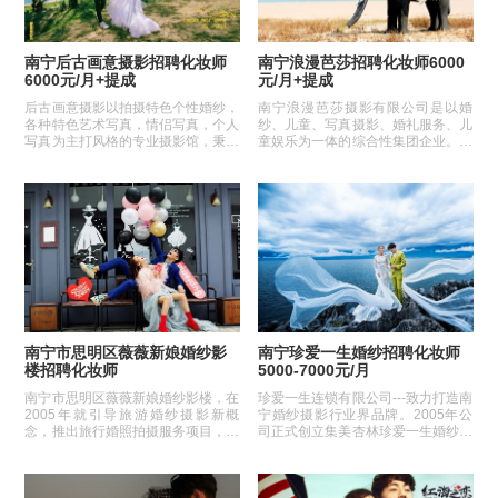
南宁后古画意摄影招聘化妆师
南宁浪漫芭莎招聘化妆师6000
6000元/月+提成
元/月+提成
后古画意摄影以拍摄特色个性婚纱，
南宁浪漫芭莎摄影有限公司是以婚
各种特色艺术写真，情侣写真，个人
纱、儿童、写真摄影、婚礼服务、儿
写真为主打风格的专业摄影馆，秉承
童娱乐为一体的综合性集团企业。总
专业品质，创意靠前的...
经理陈雅香自2013年婚纱...
南宁市思明区薇薇新娘婚纱影
南宁珍爱一生婚纱招聘化妆师
楼招聘化妆师
5000-7000元/月
南宁市思明区薇薇新娘婚纱影楼，在
珍爱一生连锁有限公司---致力打造南
2005年就引导旅游婚纱摄影新概
宁婚纱摄影行业界品牌。2005年公
念，推出旅行婚照拍摄服务项目，接
司正式创立集美杏林珍爱一生婚纱摄
待了数万对来自上海、北京...
影旗舰店