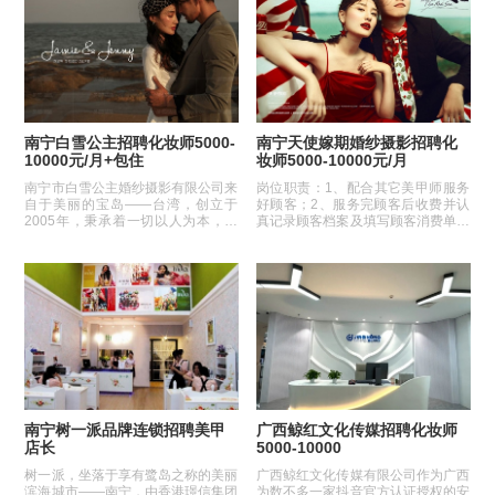
南宁白雪公主招聘化妆师5000-
南宁天使嫁期婚纱摄影招聘化
10000元/月+包住
妆师5000-10000元/月
南宁市白雪公主婚纱摄影有限公司来
岗位职责：1、配合其它美甲师服务
自于美丽的宝岛——台湾，创立于
好顾客；2、服务完顾客后收费并认
2005年，秉承着一切以人为本，以
真记录顾客档案及填写顾客消费单请
客为尊的经营理念，
顾客签字确认；3、每月底...
南宁树一派品牌连锁招聘美甲
广西鲸红文化传媒招聘化妆师
店长
5000-10000
树一派，坐落于享有鹭岛之称的美丽
广西鲸红文化传媒有限公司作为广西
滨海城市——南宁，由香港璟信集团
为数不多一家抖音官方认证授权的安