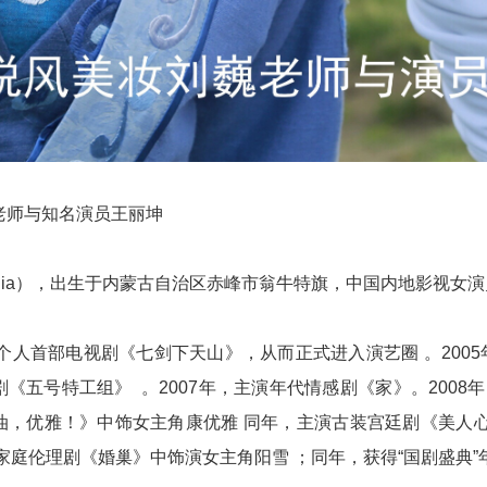
老师与知名演员王丽坤
udia），出生于内蒙古自治区赤峰市翁牛特旗，中国内地影视
演个人首部电视剧《七剑下天山》，从而正式进入演艺圈 。2005
《五号特工组》 。2007年，主演年代情感剧《家》。2008
油，优雅！》中饰女主角康优雅 同年，主演古装宫廷剧《美人心计
在家庭伦理剧《婚巢》中饰演女主角阳雪 ；同年，获得“国剧盛典”