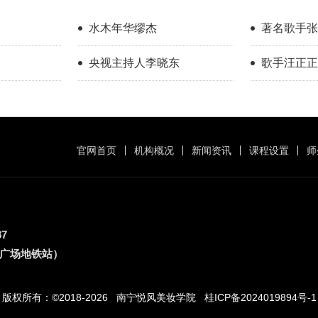
水木年华缪杰
著名歌手张
央视主持人李晓东
歌手汪正正
官网首页
机构概况
新闻资讯
课程设置
师
87
族广场地铁站）
版权所有：©2018-2026 南宁悦风美妆学院
桂ICP备2024019894号-1