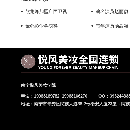
熊龙峰加盟广西卫视
著名演员赵丽颖
金鸡影帝李易祥
青年演员汤晶媚
南宁悦风美妆学院
电话：
19968169782
19968166270
QQ：
39324438
地址：
南宁市青秀区民族大道38-2号泰安大厦23层（民