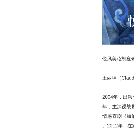
悦风美妆刘巍
王丽坤（Cla
2004年，出
年，主演谍战剧
情感喜剧《加
。2012年，