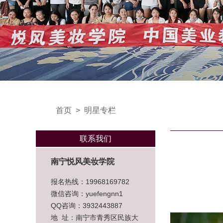
首页
>
明星专栏
联系我们
南宁悦风美妆学院
报名热线：19968169782
微信咨询：yuefengnn1
QQ咨询：3932443887
地 址：南宁市青秀区民族大