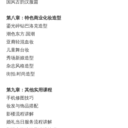
国风古韵汉服篇
第
八
章：特色
商业化妆
造型
鎏光碎钻巴洛克造型
潮色东方.国潮
亚裔轻混血妆
儿童舞台妆
秀场新娘造型
杂志风格造型
街拍.时尚造型
第九章：其他实用课程
手机修图技巧
妆发与饰品搭配
影楼流程讲解
婚礼当日服务流程讲解