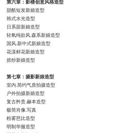
第
六
章：影楼创意风格造型
甜酷短发新娘造型
韩式水光造型
日系甜新娘造型
轻氧纯欲风.森系新娘造型
国风.新中式新娘造型
花漾鲜花新娘造型
抓纱新娘造型
第
七
章：摄影新娘造型
室内.简约气质拍摄造型
户外拍摄新娘造型
复古矜贵.赫本造型
极简肖像.写真
粉雾芭比造型
明制华服造型