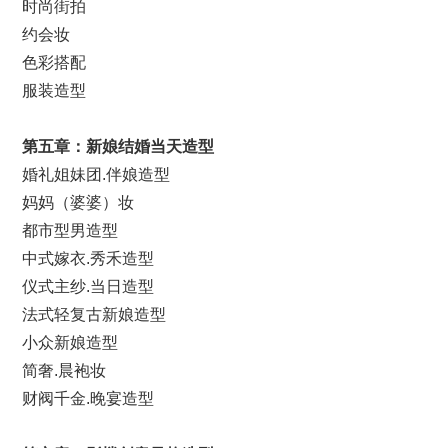
时尚街拍
约会妆
色彩搭配
服装造型
第
五
章：新娘
结婚
当天造型
婚礼姐妹团.伴娘造型
妈妈（婆婆）妆
都市型男造型
中式嫁衣.秀禾造型
仪式主纱.当日造型
法式轻复古新娘造型
小众新娘造型
简奢.晨袍妆
财阀千金.晚宴造型