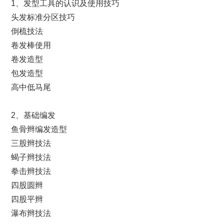
1、发型工具的认识及使用技巧
头发标准分区技巧
倒梳技法
卷发棒使用
卷发造型
包发造型
高中低马尾
2、基础编发
鱼骨辫编发造型
三股辫技法
蝎子辫技法
拳击辫技法
四股圆辫
四股平辫
瀑布辫技法