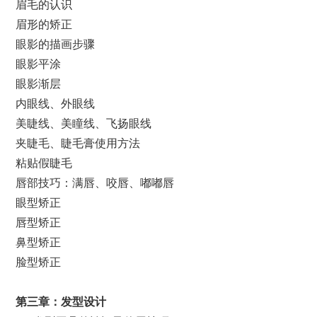
眉毛的认识
眉形的矫正
眼影的描画步骤
眼影平涂
眼影渐层
内眼线、外眼线
美睫线、美瞳线、飞扬眼线
夹睫毛、睫毛膏使用方法
粘贴假睫毛
唇部技巧：满唇、咬唇、嘟嘟唇
眼型矫正
唇型矫正
鼻型矫正
脸型矫正
第
三
章：发型设计