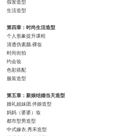
假发造型
生活造型
第
四
章：
时尚
生活造型
个人形象提升课程
清透伪素颜.裸妆
时尚街拍
约会妆
色彩搭配
服装造型
第
五
章：新娘
结婚
当天造型
婚礼姐妹团.伴娘造型
妈妈（婆婆）妆
都市型男造型
中式嫁衣.秀禾造型