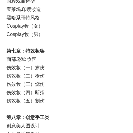
国粹戏曲造型
宝莱坞.印度妆造
黑暗系哥特风格
Cosplay妆（女）
Cosplay妆（男）
第七章：
特效妆容
面部.彩绘妆容
伤效妆（一）擦伤
伤效妆（二）枪伤
伤效妆（三）烧伤
伤效妆（四）断指
伤效妆（五）割伤
第八章：创意手工类
创意美人图设计