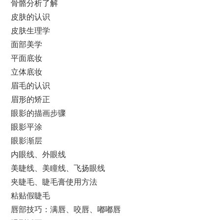
骨骼分析了解
皮肤的认识
皮肤生理学
面部美学
平面底妆
立体底妆
眉毛的认识
眉形的矫正
眼影的描画步骤
眼影平涂
眼影渐层
内眼线、外眼线
美睫线、美瞳线、飞扬眼线
夹睫毛、睫毛膏使用方法
粘贴假睫毛
唇部技巧：满唇、咬唇、嘟嘟唇