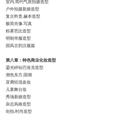
室内.简约气质拍摄造型
户外拍摄新娘造型
复古矜贵.赫本造型
极简肖像.写真
粉雾芭比造型
明制华服造型
国风古韵汉服篇
第
八
章：特色
商业化妆
造型
鎏光碎钻巴洛克造型
潮色东方.国潮
亚裔轻混血妆
儿童舞台妆
秀场新娘造型
杂志风格造型
街拍.时尚造型