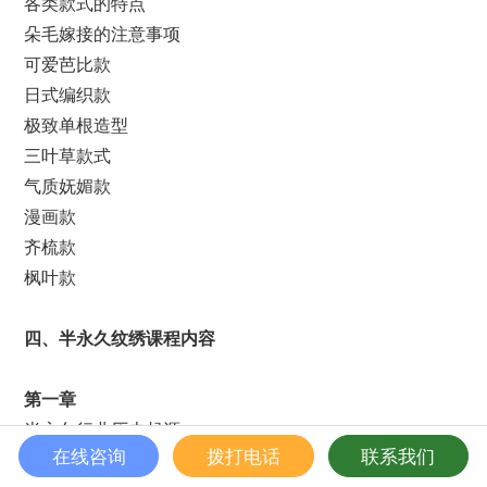
各类款式的特点
朵毛嫁接的注意事项
可爱芭比款
日式编织款
极致单根造型
三叶草款式
气质妩媚款
漫画款
齐梳款
枫叶款
四
、
半永久纹绣课程内容
第一章
半永久行业历史起源
在线咨询
拨打电话
联系我们
半永久市场发展趋势