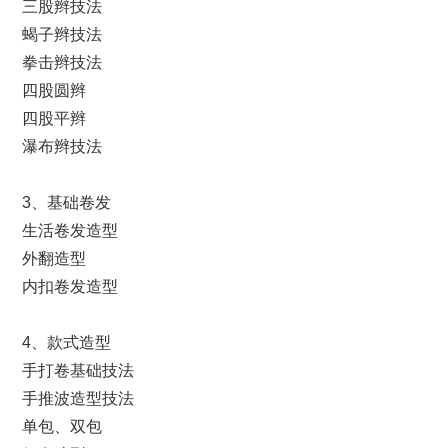
三股辫技法
蝎子辫技法
拳击辫技法
四股圆辫
四股平辫
瀑布辫技法
3、基础卷发
生活卷发造型
外翻造型
内扣卷发造型
4、款式造型
手打卷基础技法
手推波造型技法
单包、双包