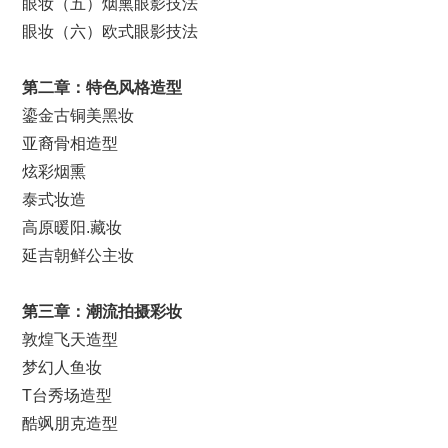
眼妆（五）烟熏眼影技法
眼妆（六）欧式眼影技法
第二章：特色风格造型
鎏金古铜美黑妆
亚裔骨相造型
炫彩烟熏
泰式妆造
高原暖阳.藏妆
延吉朝鲜公主妆
第三章：潮流拍摄彩妆
敦煌飞天造型
梦幻人鱼妆
T台秀场造型
酷飒朋克造型