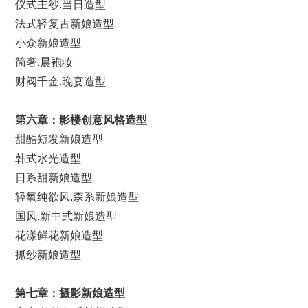
仪式主纱.当日造型
法式轻复古新娘造型
小众新娘造型
简奢.晨袍妆
财阀千金.晚宴造型
第
六
章：影楼创意风格造型
甜酷短发新娘造型
韩式水光造型
日系甜新娘造型
轻氧纯欲风.森系新娘造型
国风.新中式新娘造型
花漾鲜花新娘造型
抓纱新娘造型
第
七
章：摄影新娘造型