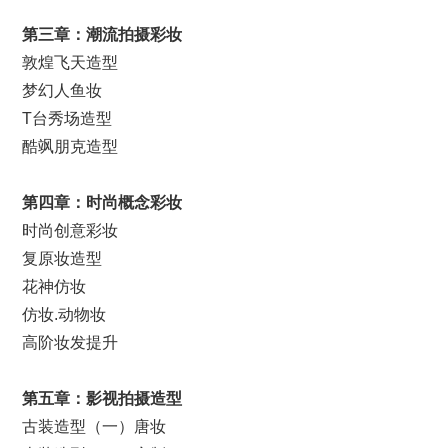
第三章：潮流拍摄彩妆
敦煌飞天造型
梦幻人鱼妆
T台秀场造型
酷飒朋克造型
第四章：时尚概念彩妆
时尚创意彩妆
复原妆造型
花神仿妆
仿妆.动物妆
高阶妆发提升
第五章：
影视
拍摄造型
古装造型（一）唐妆