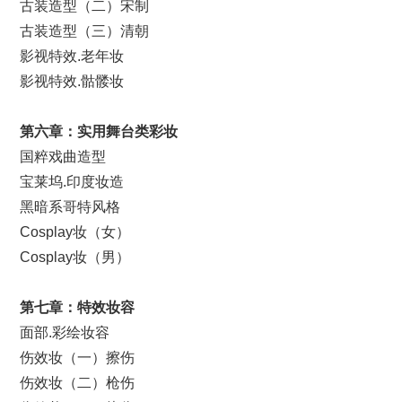
古装造型（二）宋制
古装造型（三）清朝
影视特效.老年妆
影视特效.骷髅妆
第六章：实用舞台类彩妆
国粹戏曲造型
宝莱坞.印度妆造
黑暗系哥特风格
Cosplay妆（女）
Cosplay妆（男）
第七章：
特效妆容
面部.彩绘妆容
伤效妆（一）擦伤
伤效妆（二）枪伤